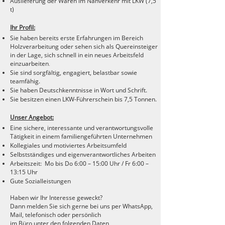
Auslieferung der Waren im Nahverkehr mit LKW (7,5
t)
Ihr Profil:
Sie haben bereits erste Erfahrungen im Bereich
Holzverarbeitung oder sehen
sich als Quereinsteiger
in der Lage,
sich schnell in ein neues Arbeitsfeld
einzuarbeiten
.
Sie sind sorgfältig, engagiert, belastbar sowie
teamfähig.
Sie haben Deutschkenntnisse in Wort und Schrift.
Sie besitzen einen LKW-Führerschein bis 7,5 Tonnen.
Unser Angebot:
Eine sichere, interessante und verantwortungsvolle
Tätigkeit in einem familiengeführten Unternehmen
Kollegiales und motiviertes Arbeitsumfeld
Selbstständiges und eigenverantwortliches Arbeiten
Arbeitszeit: Mo bis Do 6:00 – 15:00 Uhr / Fr 6:00 –
13:15 Uhr
Gute Sozialleistungen
Haben wir Ihr Interesse geweckt?
Dann melden Sie sich gerne bei uns per WhatsApp,
Mail, telefonisch oder persönlich
im Büro unter den folgenden Daten