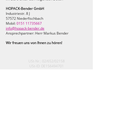
HOPACK-Bender GmbH
Industriestr. 8 J
57572 Niederfischbach
Mobil:
0151 11735667
info@hopack-bender.de
Ansprechpartner: Herr Markus Bender
Wir freuen uns von Ihnen zu hören!
USt-Nr.: 02/652/02158
USt-ID: DE156494701
Registergericht: Amtsgericht Montabaur
Registernummer: HRB 4637
Geschäftsführer: Markus Bender
HOPACK-Bender GmbH
Industriestr. 8J
57572 Niederfischbach
Telefon:
+49 (0) 2734
/ 55 11 7
Telefax:
+49 (0) 2734 / 61 85 0
E-Mail:
info@hopack-bender.de